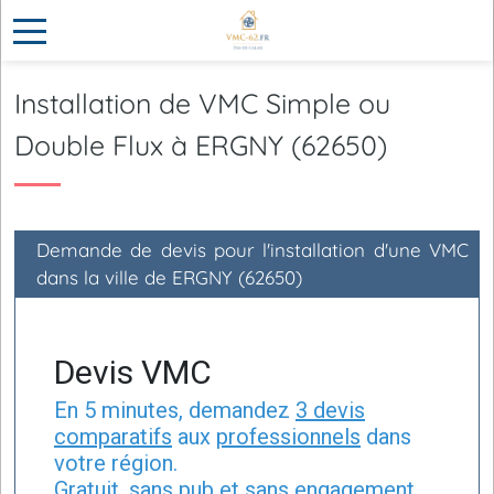
Installation de VMC Simple ou
Double Flux à ERGNY (62650)
Demande de devis pour l'installation d'une VMC
dans la ville de ERGNY (62650)
Devis VMC
En 5 minutes, demandez
3 devis
comparatifs
aux
professionnels
dans
votre région.
Gratuit, sans pub et sans engagement.