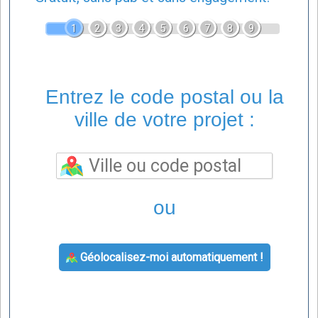
1
2
3
4
5
6
7
8
9
Entrez le code postal ou la
ville de votre projet :
ou
Géolocalisez-moi automatiquement !