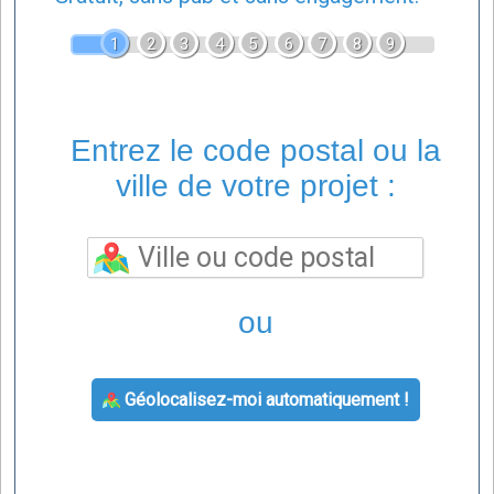
1
2
3
4
5
6
7
8
9
Entrez le code postal ou la
ville de votre projet :
ou
Géolocalisez-moi automatiquement !