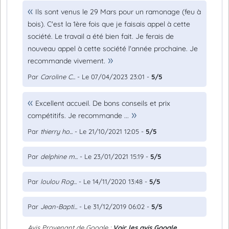
Ils sont venus le 29 Mars pour un ramonage (feu à
bois). C'est la 1ère fois que je faisais appel à cette
société. Le travail a été bien fait. Je ferais de
nouveau appel à cette société l'année prochaine. Je
recommande vivement.
Par
Caroline C...
- Le 07/04/2023 23:01 -
5/5
Excellent accueil. De bons conseils et prix
compétitifs. Je recommande ...
Par
thierry ho...
- Le 21/10/2021 12:05 -
5/5
Par
delphine m...
- Le 23/01/2021 15:19 -
5/5
Par
loulou Rog...
- Le 14/11/2020 13:48 -
5/5
Par
Jean-Bapti...
- Le 31/12/2019 06:02 -
5/5
Avis Provenant de Google :
Voir les avis Google