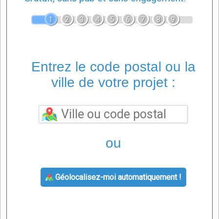
1
2
3
4
5
6
7
8
9
Entrez le code postal ou la
ville de votre projet :
ou
Géolocalisez-moi automatiquement !