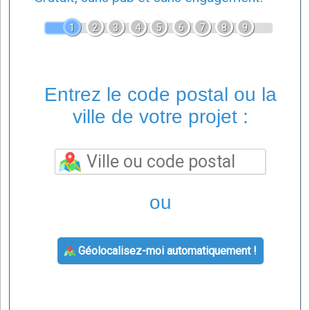
1
2
3
4
5
6
7
8
9
Entrez le code postal ou la
ville de votre projet :
ou
Géolocalisez-moi automatiquement !