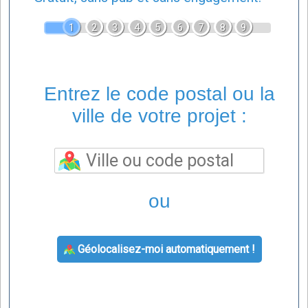
1
2
3
4
5
6
7
8
9
Entrez le code postal ou la
ville de votre projet :
ou
Géolocalisez-moi automatiquement !