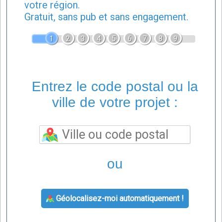
votre région.
Gratuit, sans pub et sans engagement.
1
2
3
4
5
6
7
8
9
Entrez le code postal ou la
ville de votre projet :
ou
Géolocalisez-moi automatiquement !