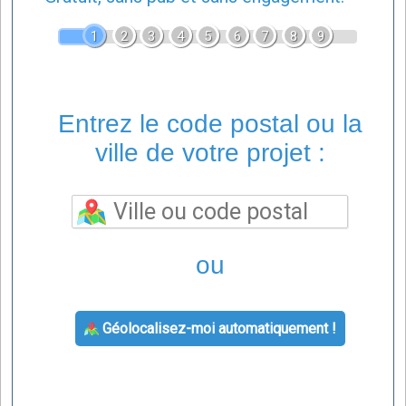
1
2
3
4
5
6
7
8
9
Entrez le code postal ou la
ville de votre projet :
ou
Géolocalisez-moi automatiquement !