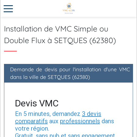
Installation de VMC Simple ou
Double Flux à SETQUES (62380)
Demande de devis pour l'installation d'une VMC
dans la ville de SETQUES (62380)
Devis VMC
En 5 minutes, demandez
3 devis
comparatifs
aux
professionnels
dans
votre région.
Gratuit, sans pub et sans engagement.