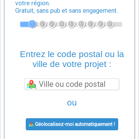
votre région.
Gratuit, sans pub et sans engagement.
1
2
3
4
5
6
7
8
9
Entrez le code postal ou la
ville de votre projet :
ou
Géolocalisez-moi automatiquement !