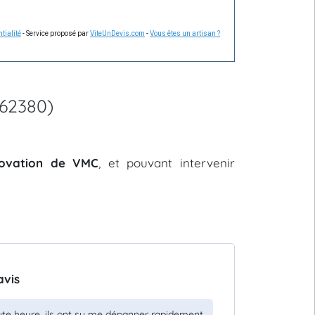
tialité
- Service proposé par
ViteUnDevis.com
-
Vous êtes un artisan ?
(62380)
énovation de VMC
, et pouvant intervenir
avis
oute heure, ils ont su me dépanner rapidement