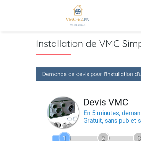
Installation de VMC Si
Demande de devis pour l'installation 
Devis VMC
En 5 minutes, dema
Gratuit, sans pub et
1
2
3