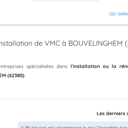
CGU
-
Confiden
d'installation de VMC à BOUVELINGHEM 
ntreprises spécialisées dans
l'installation ou la r
M (62380)
.
Les derniers 
BK Services est une entreprise au top ! Disponibles à t