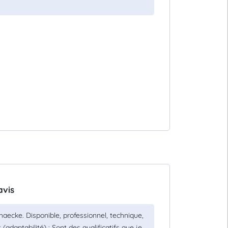
avis
ecke. Disponible, professionnel, technique,
(adaptabilité) : Sont des qualificatifs que je