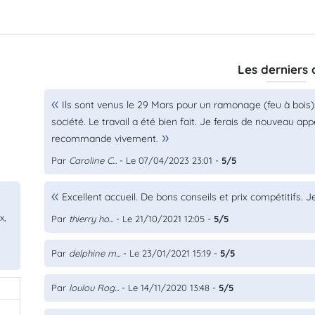
Les derniers 
Ils sont venus le 29 Mars pour un ramonage (feu à bois). 
société. Le travail a été bien fait. Je ferais de nouveau ap
recommande vivement.
Par
Caroline C...
- Le 07/04/2023 23:01 -
5/5
Excellent accueil. De bons conseils et prix compétitifs. 
x,
Par
thierry ho...
- Le 21/10/2021 12:05 -
5/5
Par
delphine m...
- Le 23/01/2021 15:19 -
5/5
Par
loulou Rog...
- Le 14/11/2020 13:48 -
5/5