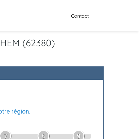
Contact
GHEM (62380)
tre région.
7
8
9