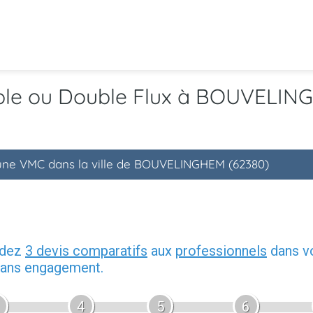
mple ou Double Flux à BOUVELIN
d'une VMC dans la ville de BOUVELINGHEM (62380)
ndez
3 devis comparatifs
aux
professionnels
dans vo
 sans engagement.
4
5
6