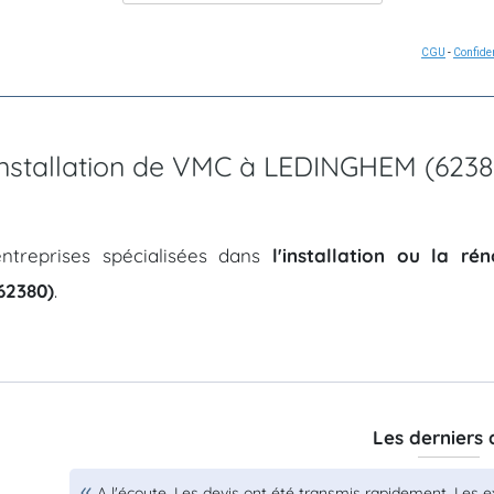
CGU
-
Confiden
'installation de VMC à LEDINGHEM (623
ntreprises spécialisées dans
l'installation ou la r
62380)
.
Les derniers 
A l'écoute. Les devis ont été transmis rapidement. Les e