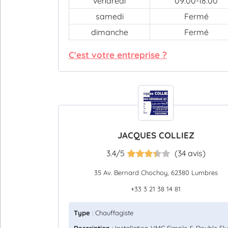
vendredi
09:00-18:00
samedi
Fermé
dimanche
Fermé
C'est votre entreprise ?
JACQUES COLLIEZ
3.4/5
(34 avis)
35 Av. Bernard Chochoy, 62380 Lumbres
+33 3 21 38 14 81
Type
: Chauffagiste