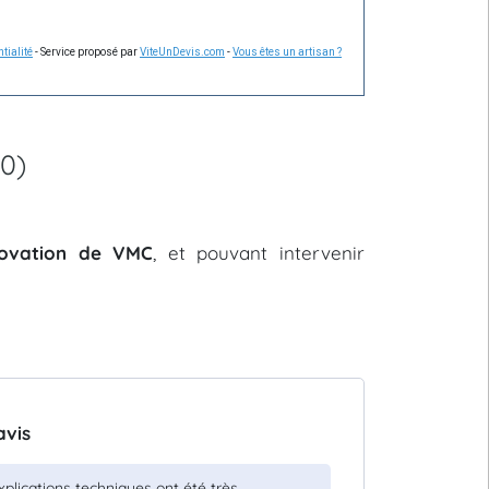
tialité
- Service proposé par
ViteUnDevis.com
-
Vous êtes un artisan ?
80)
énovation de VMC
, et pouvant intervenir
avis
xplications techniques ont été très