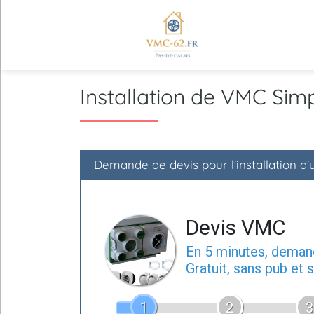
Installation de VMC Si
Demande de devis pour l'installation d
Devis VMC
En 5 minutes, dema
Gratuit, sans pub et
1
2
3