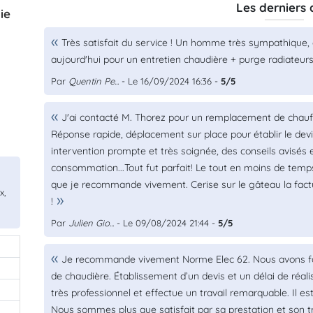
Les derniers 
ie
Très satisfait du service ! Un homme très sympathique, c
aujourd'hui pour un entretien chaudière + purge radiateurs. A
Par
Quentin Pe...
- Le 16/09/2024 16:36 -
5/5
J'ai contacté M. Thorez pour un remplacement de chauff
Réponse rapide, déplacement sur place pour établir le devi
intervention prompte et très soignée, des conseils avisés 
consommation...Tout fut parfait! Le tout en moins de temps 
que je recommande vivement. Cerise sur le gâteau la factu
x,
!
Par
Julien Gio...
- Le 09/08/2024 21:44 -
5/5
Je recommande vivement Norme Elec 62. Nous avons fa
de chaudière. Établissement d’un devis et un délai de réali
très professionnel et effectue un travail remarquable. Il es
Nous sommes plus que satisfait par sa prestation et son tr