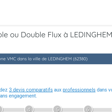
mple ou Double Flux à LEDINGHEM
'une VMC dans la ville de LEDINGHEM (62380)
ndez
3 devis comparatifs
aux
professionnels
dans vo
 sans engagement.
4
5
6