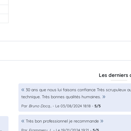
Les derniers 
30 ans que nous lui faisons confiance Très scrupuleux a
technique. Très bonnes qualités humaines.
Par
Bruno Docq...
- Le 03/08/2024 18:18 -
5/5
Très bon professionnel je recommande
Par
Frammery J...
- Le 19/11/2024 19:21 -
5/5