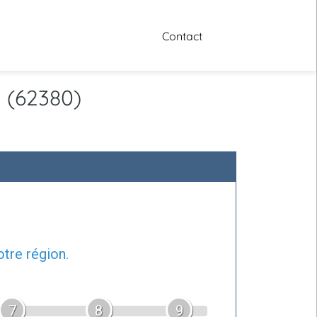
Contact
 (62380)
tre région.
7
8
9