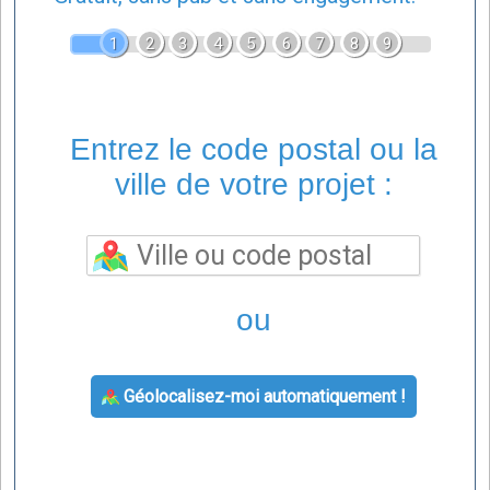
1
2
3
4
5
6
7
8
9
Entrez le code postal ou la
ville de votre projet :
ou
Géolocalisez-moi automatiquement !