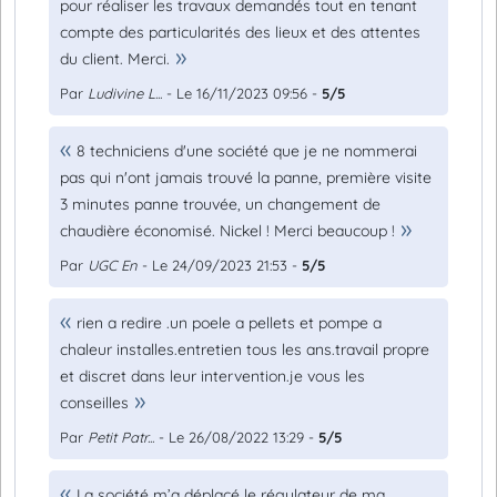
pour réaliser les travaux demandés tout en tenant
compte des particularités des lieux et des attentes
du client. Merci.
Par
Ludivine L...
- Le 16/11/2023 09:56 -
5/5
8 techniciens d'une société que je ne nommerai
pas qui n'ont jamais trouvé la panne, première visite
3 minutes panne trouvée, un changement de
chaudière économisé. Nickel ! Merci beaucoup !
Par
UGC En
- Le 24/09/2023 21:53 -
5/5
rien a redire .un poele a pellets et pompe a
chaleur installes.entretien tous les ans.travail propre
et discret dans leur intervention.je vous les
conseilles
Par
Petit Patr...
- Le 26/08/2022 13:29 -
5/5
La société m’a déplacé le régulateur de ma