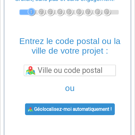
1
2
3
4
5
6
7
8
9
Entrez le code postal ou la
ville de votre projet :
ou
Géolocalisez-moi automatiquement !