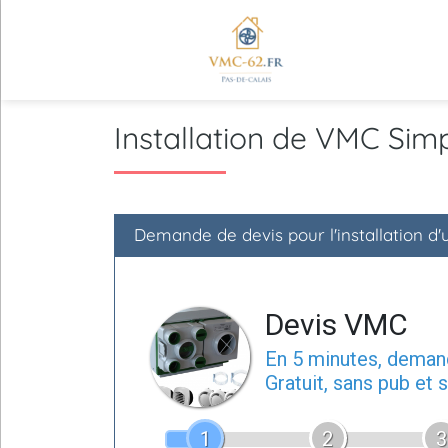
Installation de VMC Si
Demande de devis pour l'installation 
Devis VMC
En 5 minutes, dema
Gratuit, sans pub et
1
2
3