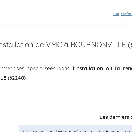
CGU
-
Confiden
d'installation de VMC à BOURNONVILLE 
ntreprises spécialisées dans
l'installation ou la r
E (62240)
.
Les derniers 
A l'écoute. Les devis ont été transmis rapidement. Les e