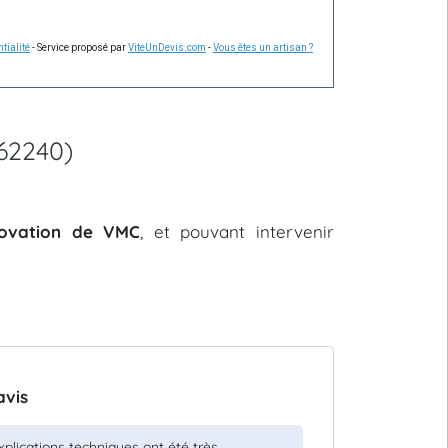
tialité
- Service proposé par
ViteUnDevis.com
-
Vous êtes un artisan ?
(62240)
énovation de VMC
, et pouvant intervenir
avis
xplications techniques ont été très