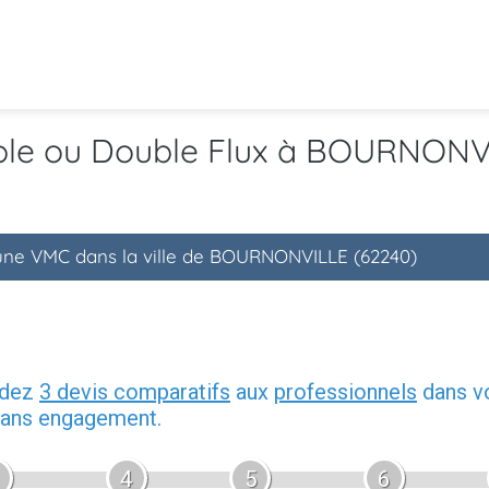
mple ou Double Flux à BOURNONV
d'une VMC dans la ville de BOURNONVILLE (62240)
ndez
3 devis comparatifs
aux
professionnels
dans vo
 sans engagement.
4
5
6