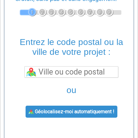
1
2
3
4
5
6
7
8
9
Entrez le code postal ou la
ville de votre projet :
ou
Géolocalisez-moi automatiquement !