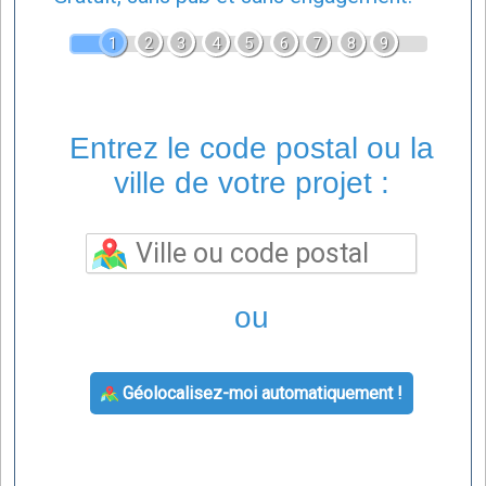
1
2
3
4
5
6
7
8
9
Entrez le code postal ou la
ville de votre projet :
ou
Géolocalisez-moi automatiquement !