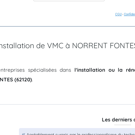
CGU
-
Confiden
d'installation de VMC à NORRENT FONTE
ntreprises spécialisées dans
l'installation ou la r
TES (62120)
.
Les derniers 
Agréablement surpris par le professionnalisme du techni