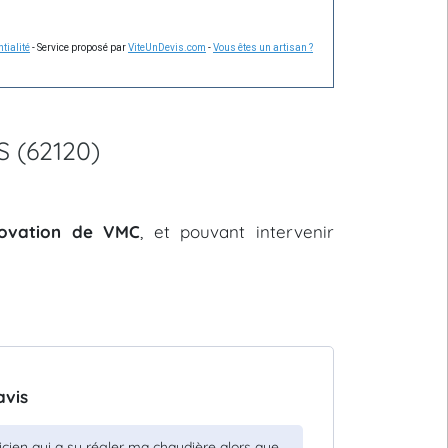
tialité
- Service proposé par
ViteUnDevis.com
-
Vous êtes un artisan ?
S (62120)
énovation de VMC
, et pouvant intervenir
avis
cien qui a su régler ma chaudière alors que