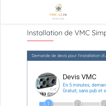
Installation de VMC Si
Demande de devis pour l'installation 
Devis VMC
En 5 minutes, dema
Gratuit, sans pub et
1
2
3