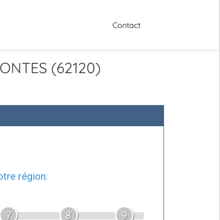
Contact
FONTES (62120)
tre région.
7
8
9