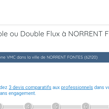
mple ou Double Flux à NORRENT 
d'une VMC dans la ville de NORRENT FONTES (62120)
ndez
3 devis comparatifs
aux
professionnels
dans vo
 sans engagement.
4
5
6