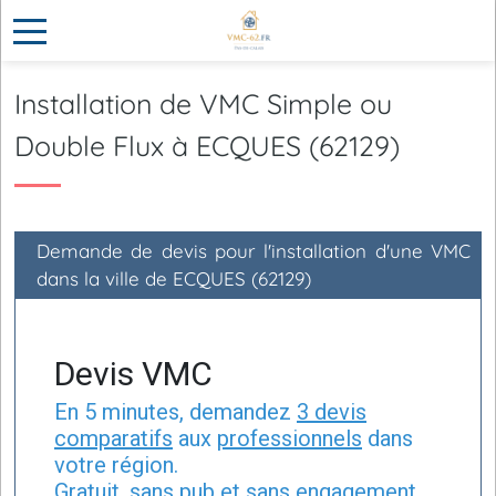
Installation de VMC Simple ou
Double Flux à ECQUES (62129)
Demande de devis pour l'installation d'une VMC
dans la ville de ECQUES (62129)
Devis VMC
En 5 minutes, demandez
3 devis
comparatifs
aux
professionnels
dans
votre région.
Gratuit, sans pub et sans engagement.