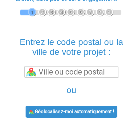
1
2
3
4
5
6
7
8
9
Entrez le code postal ou la
ville de votre projet :
ou
Géolocalisez-moi automatiquement !