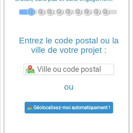
1
2
3
4
5
6
7
8
9
Entrez le code postal ou la
ville de votre projet :
ou
Géolocalisez-moi automatiquement !