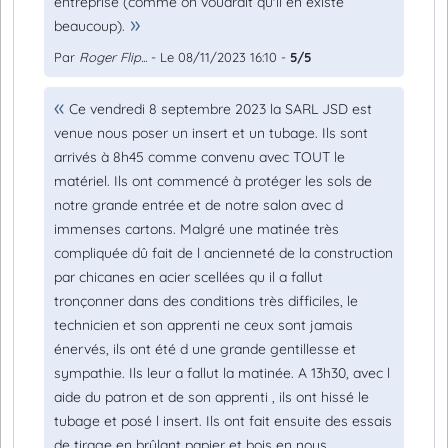
entreprise (comme on voudrait qu'il en existe
beaucoup).
Par
Roger Flip...
- Le 08/11/2023 16:10 -
5/5
Ce vendredi 8 septembre 2023 la SARL JSD est
venue nous poser un insert et un tubage. Ils sont
arrivés à 8h45 comme convenu avec TOUT le
matériel. Ils ont commencé à protéger les sols de
notre grande entrée et de notre salon avec d
immenses cartons. Malgré une matinée très
compliquée dû fait de l ancienneté de la construction
par chicanes en acier scellées qu il a fallut
tronçonner dans des conditions très difficiles, le
technicien et son apprenti ne ceux sont jamais
énervés, ils ont été d une grande gentillesse et
sympathie. Ils leur a fallut la matinée. A 13h30, avec l
aide du patron et de son apprenti , ils ont hissé le
tubage et posé l insert. Ils ont fait ensuite des essais
de tirage en brûlant papier et bois en nous