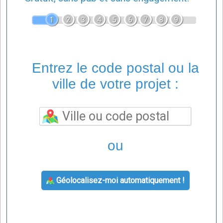
1
2
3
4
5
6
7
8
9
Entrez le code postal ou la
ville de votre projet :
ou
Géolocalisez-moi automatiquement !