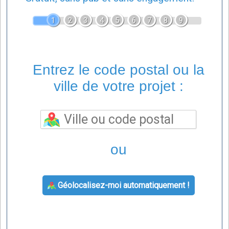
1
2
3
4
5
6
7
8
9
Entrez le code postal ou la
ville de votre projet :
ou
Géolocalisez-moi automatiquement !