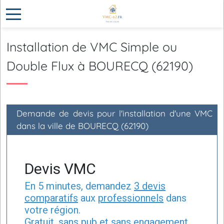
Installation de VMC Simple ou
Double Flux à BOURECQ (62190)
Demande de devis pour l'installation d'une VMC
dans la ville de BOURECQ (62190)
Devis VMC
En 5 minutes, demandez
3 devis
comparatifs
aux
professionnels
dans
votre région.
Gratuit, sans pub et sans engagement.