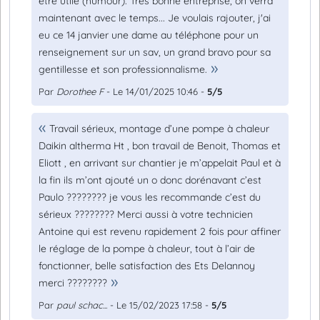
être utile (humour). Très bonne entreprise, on verra
maintenant avec le temps... Je voulais rajouter, j'ai
eu ce 14 janvier une dame au téléphone pour un
renseignement sur un sav, un grand bravo pour sa
gentillesse et son professionnalisme.
Par
Dorothee F
- Le 14/01/2025 10:46 -
5/5
Travail sérieux, montage d’une pompe à chaleur
Daikin altherma Ht , bon travail de Benoit, Thomas et
Eliott , en arrivant sur chantier je m’appelait Paul et à
la fin ils m’ont ajouté un o donc dorénavant c’est
Paulo ???????? je vous les recommande c’est du
sérieux ???????? Merci aussi à votre technicien
Antoine qui est revenu rapidement 2 fois pour affiner
le réglage de la pompe à chaleur, tout à l’air de
fonctionner, belle satisfaction des Ets Delannoy
merci ????????
Par
paul schac...
- Le 15/02/2023 17:58 -
5/5