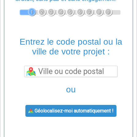
1
2
3
4
5
6
7
8
9
Entrez le code postal ou la
ville de votre projet :
ou
Géolocalisez-moi automatiquement !