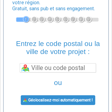
votre région.
Gratuit, sans pub et sans engagement.
1
2
3
4
5
6
7
8
9
Entrez le code postal ou la
ville de votre projet :
ou
Géolocalisez-moi automatiquement !