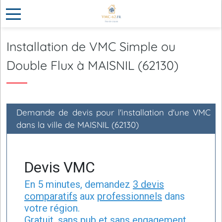
Installation de VMC Simple ou
Double Flux à MAISNIL (62130)
Demande de devis pour l'installation d'une VMC
dans la ville de MAISNIL (62130)
Devis VMC
En 5 minutes, demandez
3 devis
comparatifs
aux
professionnels
dans
votre région.
Gratuit, sans pub et sans engagement.