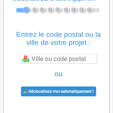
1
2
3
4
5
6
7
8
9
Entrez le code postal ou la
ville de votre projet :
ou
Géolocalisez-moi automatiquement !