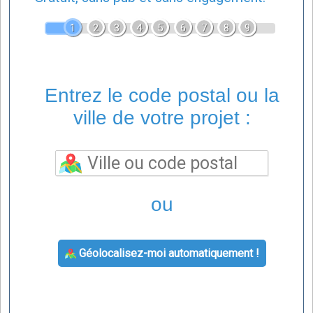
1
2
3
4
5
6
7
8
9
Entrez le code postal ou la
ville de votre projet :
ou
Géolocalisez-moi automatiquement !