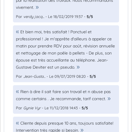
par la réalisation des travaux. Nous recommandons
vivement.
Par
verdy jacq...
- Le 18/02/2019 19:37 -
5/5
Et bien moi, très satisfait ! Ponctuel et
professionnel ! Je m'apprête d'ailleurs à appeler ce
matin pour prendre RDV pour août, révision annuelle
et nettoyage de mon poêle à pellets - De plus, son
épouse est très accueillante au téléphone. Jean-
Gustave Deviter est un pseudo.
Par
Jean-Gusta...
- Le 09/07/2019 08:20 -
5/5
Rien à dire il sait faire son travail et n abuse pas
comme certains . Je recommande, tarif correct.
Par
Gynie Vyr
- Le 11/12/2018 14:43 -
5/5
Cliente depuis presque 10 ans, toujours satisfaite!
Intervention très rapide si besoin.