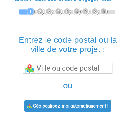
1
2
3
4
5
6
7
8
9
Entrez le code postal ou la
ville de votre projet :
ou
Géolocalisez-moi automatiquement !