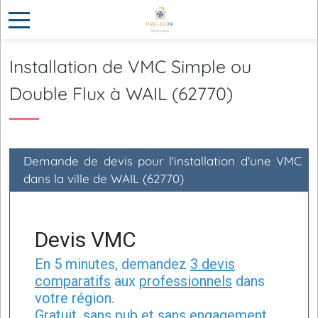
Installation de VMC Simple ou
Double Flux à WAIL (62770)
Demande de devis pour l'installation d'une VMC
dans la ville de WAIL (62770)
Devis VMC
En 5 minutes, demandez
3 devis
comparatifs
aux
professionnels
dans
votre région.
Gratuit, sans pub et sans engagement.