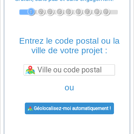
1
2
3
4
5
6
7
8
9
Entrez le code postal ou la
ville de votre projet :
ou
Géolocalisez-moi automatiquement !