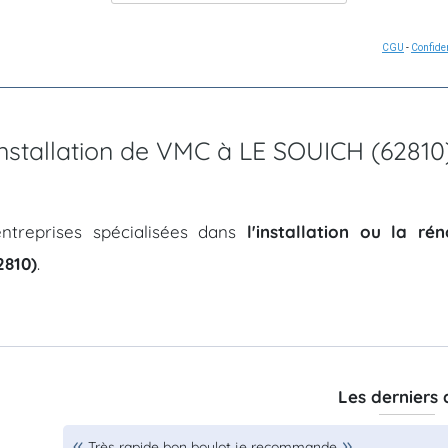
CGU
-
Confiden
'installation de VMC à LE SOUICH (62810
ntreprises spécialisées dans
l'installation ou la r
2810)
.
Les derniers 
Très rapide bon boulot je recommande