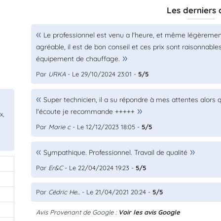
Les derniers 
Le professionnel est venu a l'heure, et même légèrement
agréable, il est de bon conseil et ces prix sont raisonnab
équipement de chauffage.
Par
URKA
- Le 29/10/2024 23:01 -
5/5
Super technicien, il a su répondre à mes attentes alors 
l'écoute je recommande +++++
x,
Par
Marie c
- Le 12/12/2023 18:05 -
5/5
Sympathique. Professionnel. Travail de qualité
Par
Er&C
- Le 22/04/2024 19:23 -
5/5
Par
Cédric He...
- Le 21/04/2021 20:24 -
5/5
Avis Provenant de Google :
Voir les avis Google