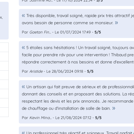
Par
Jasmine AU...
- Le 17/10/2024 22:34 -
5/5
Très disponible, travail soigné, rapide prix très attrac
x,
avons besoin de personne comme se monsieur.
Par
Gaetan Fin...
- Le 01/07/2024 17:49 -
5/5
5 étoiles sans hésitations ! Un travail soigné, toujours av
facile pour prendre rdv pour une intervention ! Thibaud p
répondre correctement à nos besoins et donne d'excellen
Par
Aristide
- Le 28/06/2024 09:18 -
5/5
Un artisan qui fait preuve de sérieux et de professionnal
donnant des conseils et en proposant des solutions. La réal
respectant les devis et les prix annoncés. Je recommande
de chauffage ou d'installation de salle de bain.
Par
Kevin Mina...
- Le 21/08/2024 07:12 -
5/5
Un professionnel très réactif et soigneux. Travail parfait