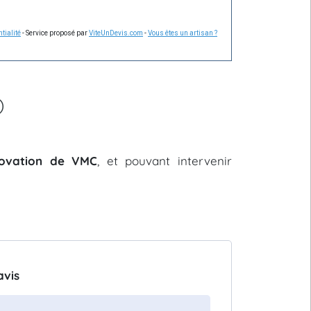
tialité
- Service proposé par
ViteUnDevis.com
-
Vous êtes un artisan ?
)
énovation de VMC
, et pouvant intervenir
avis