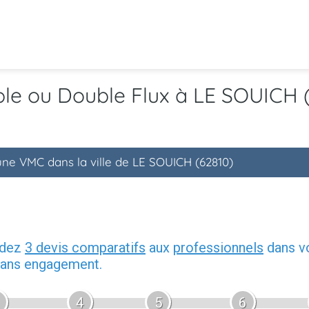
ple ou Double Flux à LE SOUICH 
une VMC dans la ville de LE SOUICH (62810)
ndez
3 devis comparatifs
aux
professionnels
dans vo
 sans engagement.
4
5
6