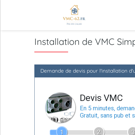
Installation de VMC Sim
Demande de devis pour l'installation d'
Devis VMC
En 5 minutes, dema
Gratuit, sans pub et
1
2
3