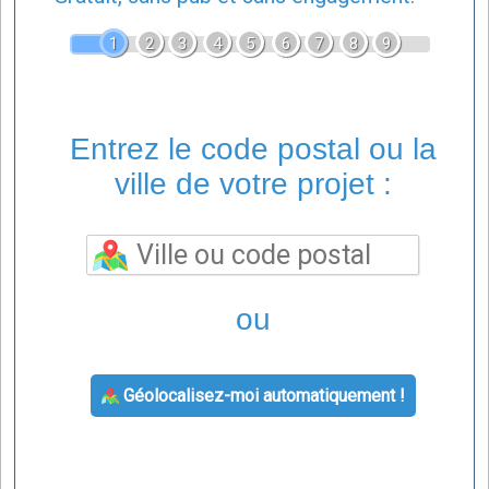
1
2
3
4
5
6
7
8
9
Entrez le code postal ou la
ville de votre projet :
ou
Géolocalisez-moi automatiquement !