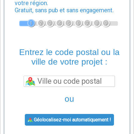
votre région.
Gratuit, sans pub et sans engagement.
1
2
3
4
5
6
7
8
9
Entrez le code postal ou la
ville de votre projet :
ou
Géolocalisez-moi automatiquement !