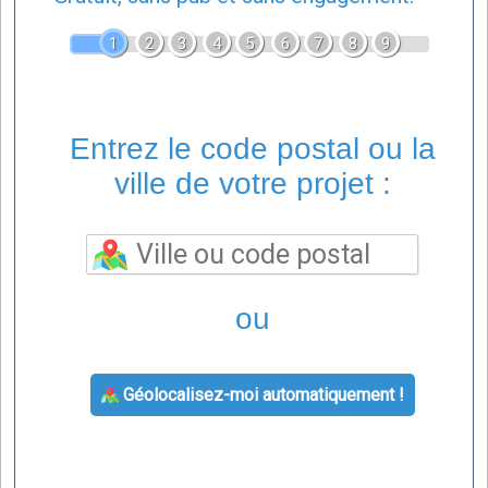
1
2
3
4
5
6
7
8
9
Entrez le code postal ou la
ville de votre projet :
ou
Géolocalisez-moi automatiquement !