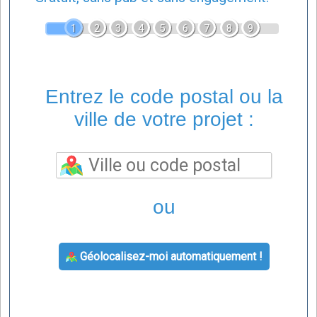
1
2
3
4
5
6
7
8
9
Entrez le code postal ou la
ville de votre projet :
ou
Géolocalisez-moi automatiquement !