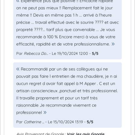
Expérience plus que positive !! Efficacité rapidité
on ne peut pas mieux !! Remplacement fait le jour
même !! Devis en même pas 1 h ... arrivé à l'heure
précise ... travail effectué avec le sourire ???? et avec
propreté ????... tarif plus que convenable ... Je vous
recommande à 100 % Encore merci à vous de votre
efficacité, rapidité et de votre professionnalisme.
Par
Rebecca Do...
- Le 19/10/2024 12:00 -
5/5
Recommandé par un de ses collègues qui ne
pouvait pas faire l entretien de ma chaudière, je n ai
aucun regret d avoir fait appel à M Apper . C est un
artisan consciencieux ,ponctuel et très professionnel.
Il travaille proprement et pour un tarif très
raisonnable Je recommande vivement ce
professionnel
Par
Catherine ...
- Le 15/10/2024 13:19 -
5/5
Avis Provenant de Google :
Voir les avis Google