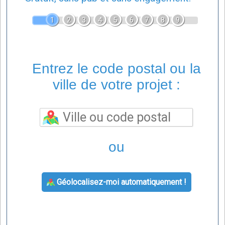
1
2
3
4
5
6
7
8
9
Entrez le code postal ou la
ville de votre projet :
ou
Géolocalisez-moi automatiquement !