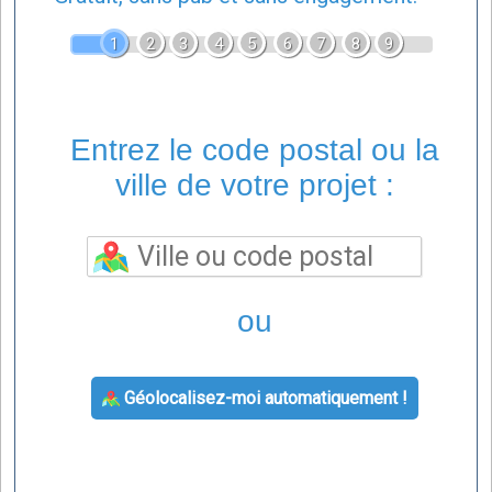
1
2
3
4
5
6
7
8
9
Entrez le code postal ou la
ville de votre projet :
ou
Géolocalisez-moi automatiquement !