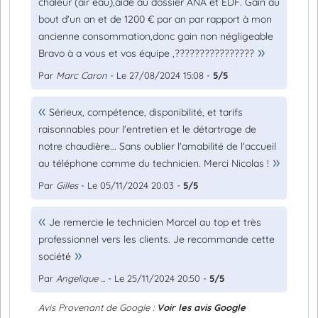
chaleur (air eau),aide au dossier ANA et EDF. Gain au
bout d'un an et de 1200 € par an par rapport à mon
ancienne consommation,donc gain non négligeable
Bravo à a vous et vos équipe ,????????????????
Par
Marc Caron
- Le 27/08/2024 15:08 -
5/5
Sérieux, compétence, disponibilité, et tarifs
raisonnables pour l'entretien et le détartrage de
notre chaudière... Sans oublier l'amabilité de l'accueil
au téléphone comme du technicien. Merci Nicolas !
Par
Gilles
- Le 05/11/2024 20:03 -
5/5
Je remercie le technicien Marcel au top et très
professionnel vers les clients. Je recommande cette
société
Par
Angelique ...
- Le 25/11/2024 20:50 -
5/5
Avis Provenant de Google :
Voir les avis Google