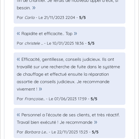
fin de chantier. Je ferais de nouveau appel à eux, si
besoin.
Par
Carla
- Le 21/11/2023 22:04 -
5/5
Rapidite et efficacite.. Top
Par
christele ...
- Le 10/01/2025 18:36 -
5/5
Efficacité, gentillesse, conseils judicieux. Ils ont
travaillé sur une recherche de fuite dans le système
de chauffage et effectué ensuite la réparation
assortie de conseils judicieux. Je recommande
vivement !
Par
Françoise...
- Le 07/06/2023 17:59 -
5/5
Personnel a l’écoute de ses clients, et très réactif.
Travail bien exécuté ! Je recommande
Par
Barbara Le...
- Le 22/11/2023 13:23 -
5/5