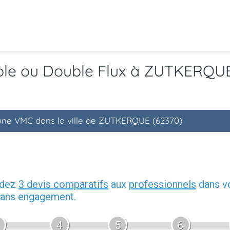
mple ou Double Flux à ZUTKERQU
'une VMC dans la ville de ZUTKERQUE (62370)
ndez
3 devis comparatifs
aux
professionnels
dans vo
 sans engagement.
4
5
6