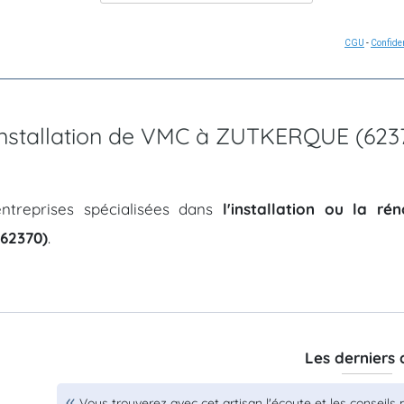
CGU
-
Confiden
d'installation de VMC à ZUTKERQUE (623
ntreprises spécialisées dans
l'installation ou la r
62370)
.
Les derniers 
Vous trouverez avec cet artisan l'écoute et les conseils 