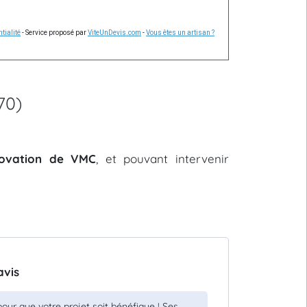
tialité
- Service proposé par
ViteUnDevis.com
-
Vous êtes un artisan ?
70)
énovation de VMC
, et pouvant intervenir
avis
pour que votre projet soit bénéfique ! Ses