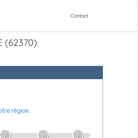
Contact
E (62370)
tre région.
7
8
9