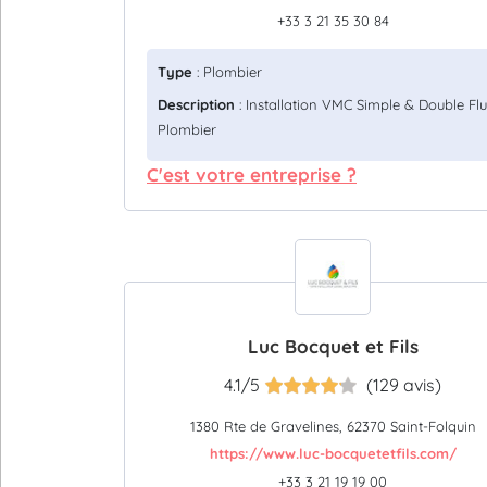
+33 3 21 35 30 84
Type
: Plombier
Description
: Installation VMC Simple & Double Flu
Plombier
C'est votre entreprise ?
Luc Bocquet et Fils
4.1/5
(129 avis)
1380 Rte de Gravelines, 62370 Saint-Folquin
https://www.luc-bocquetetfils.com/
+33 3 21 19 19 00