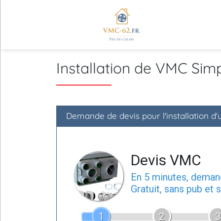
Installation de VMC Si
Demande de devis pour l'installation d
Devis VMC
En 5 minutes, dema
Gratuit, sans pub et
1
2
3