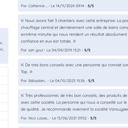
Par
Catherine ...
- Le 14/11/2024 09:14 -
5/5
Nous avons fait 3 chantiers avec cette entreprise: La pose
chauffage central et dernièrement une salle de bains comp
extrême minutie qui nous rendent un résultat absolument pa
confiance en eux est totale.
x,
en,
Par
sdn goul
- Le 04/09/2019 13:21 -
5/5
De très bons conseils avec une personne qui connait son 
Top.
0
Par
Sébastien...
- Le 04/10/2023 15:36 -
5/5
0
Très professionnel, de très bon conseils, des produits de
avec cette société. La personne qui nous a conseillé sur le 
0
de qualité. Je recommande vivement la société Vansuype
0
Par
Nico Lasse...
- Le 13/06/2021 09:52 -
5/5
0