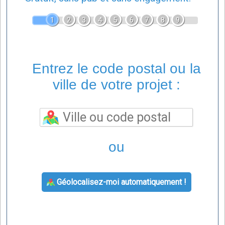
1
2
3
4
5
6
7
8
9
Entrez le code postal ou la
ville de votre projet :
ou
Géolocalisez-moi automatiquement !