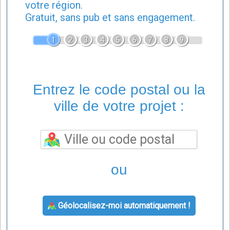
votre région.
Gratuit, sans pub et sans engagement.
1
2
3
4
5
6
7
8
9
Entrez le code postal ou la
ville de votre projet :
ou
Géolocalisez-moi automatiquement !