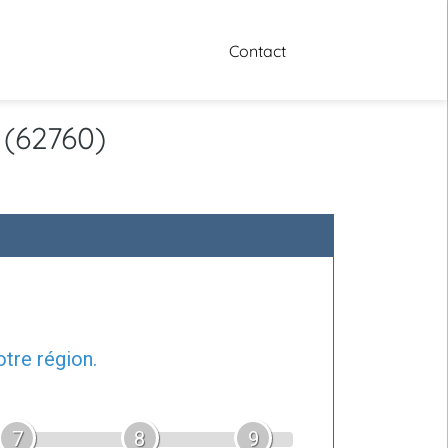
Contact
 (62760)
tre région.
7
8
9