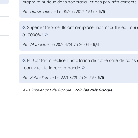
propre minutieux dans son travail et des prix très correc
Par
dominique ...
- Le 05/07/2023 19:37 -
5/5
0
Super entreprise! Ils ont remplacé mon chauffe eau qui
0
à 10000% !
0
Par
Manuela
- Le 28/04/2023 20:04 -
5/5
0
0
M. Contart a realise l'installation de notre salle de bains
reactivite. Je le recommande
Par
Sebastien ...
- Le 22/08/2023 20:39 -
5/5
Avis Provenant de Google :
Voir les avis Google