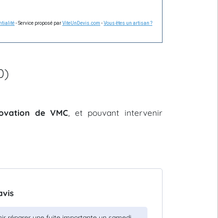
tialité
- Service proposé par
ViteUnDevis.com
-
Vous êtes un artisan ?
0)
énovation de VMC
, et pouvant intervenir
avis
nir réparer une fuite importante un samedi