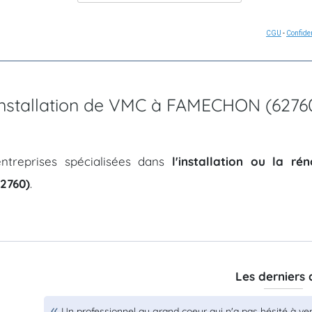
CGU
-
Confiden
d'installation de VMC à FAMECHON (6276
ntreprises spécialisées dans
l'installation ou la r
2760)
.
Les derniers 
Un professionnel au grand coeur qui n'a pas hésité à ve