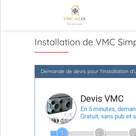
Installation de VMC Si
Demande de devis pour l'installation d
Devis VMC
En 5 minutes, dema
Gratuit, sans pub et
1
2
3