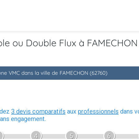
mple ou Double Flux à FAMECHON
'une VMC dans la ville de FAMECHON (62760)
ndez
3 devis comparatifs
aux
professionnels
dans vo
 sans engagement.
4
5
6