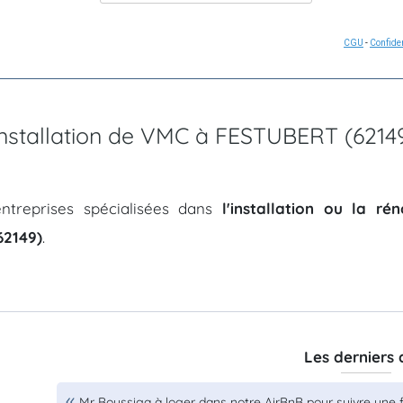
CGU
-
Confiden
'installation de VMC à FESTUBERT (6214
ntreprises spécialisées dans
l'installation ou la r
2149)
.
Les derniers 
Mr Boussiga à loger dans notre AirBnB pour suivre une fo