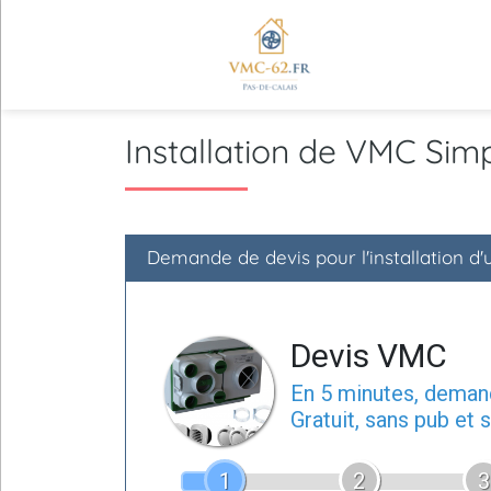
Installation de VMC Sim
Demande de devis pour l'installation d
Devis VMC
En 5 minutes, dema
Gratuit, sans pub et
1
2
3