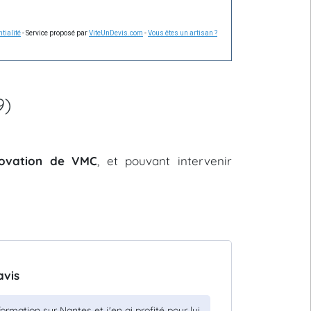
tialité
- Service proposé par
ViteUnDevis.com
-
Vous êtes un artisan ?
9)
énovation de VMC
, et pouvant intervenir
avis
rmation sur Nantes et j'en ai profité pour lui