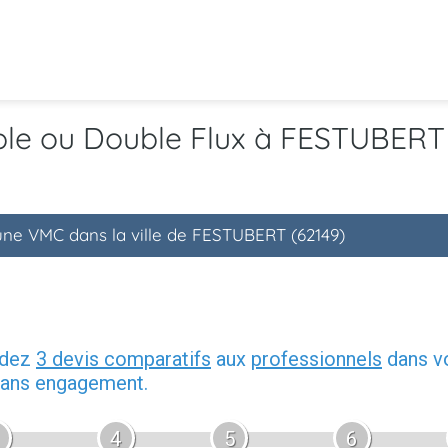
ple ou Double Flux à FESTUBERT
'une VMC dans la ville de FESTUBERT (62149)
ndez
3 devis comparatifs
aux
professionnels
dans vo
 sans engagement.
4
5
6