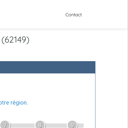
Contact
 (62149)
tre région.
7
8
9