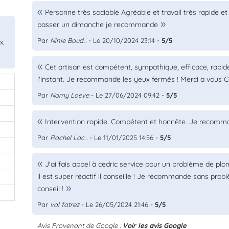
Personne très sociable Agréable et travail très rapide 
passer un dimanche je recommande
Par
Ninie Boud...
- Le 20/10/2024 23:14 -
5/5
x,
Cet artisan est compétent, sympathique, efficace, rapide, 
l'instant. Je recommande les yeux fermés ! Merci a vous Cé
Par
Nomy Loeve
- Le 27/06/2024 09:42 -
5/5
Intervention rapide. Compétent et honnête. Je recom
Par
Rachel Lac...
- Le 11/01/2025 14:56 -
5/5
J'ai fais appel à cedric service pour un problème de pl
il est super réactif il conseille ! Je recommande sans prob
conseil !
Par
val fatrez
- Le 26/05/2024 21:46 -
5/5
Avis Provenant de Google :
Voir les avis Google