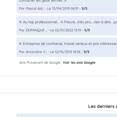
contacter les yeux fermés
Par
Pascal Azz...
- Le 12/04/2019 06:31 -
5/5
Au top professionnel... A l'heure...très pro....rien à dire...
Par
DOMINIQUE ...
- Le 22/01/2022 13:19 -
5/5
Entreprise de confiance, travail sérieux et prix intéressa
Par
Amandine V...
- Le 12/10/2019 16:36 -
5/5
Avis Provenant de Google :
Voir les avis Google
Les derniers 