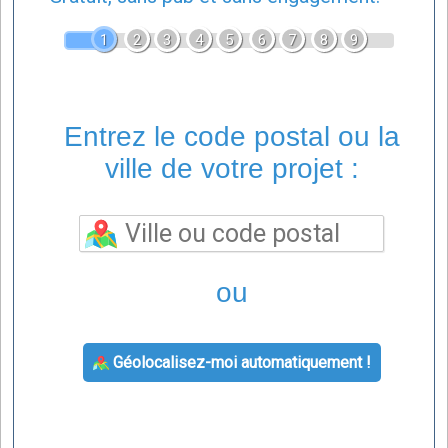
1
2
3
4
5
6
7
8
9
Entrez le code postal ou la
ville de votre projet :
ou
Géolocalisez-moi automatiquement !