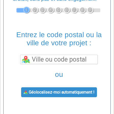
1
2
3
4
5
6
7
8
9
Entrez le code postal ou la
ville de votre projet :
ou
Géolocalisez-moi automatiquement !