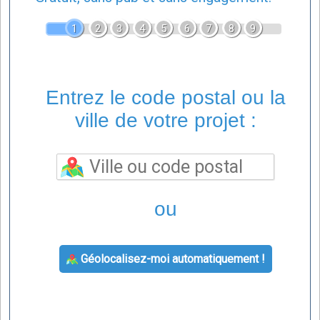
1
2
3
4
5
6
7
8
9
Entrez le code postal ou la
ville de votre projet :
ou
Géolocalisez-moi automatiquement !