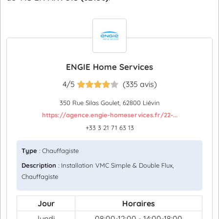
ENGIE Home Services
4/5
(335 avis)
350 Rue Silas Goulet, 62800 Liévin
https://agence.engie-homeservices.fr/22-...
+33 3 21 71 63 13
Type
: Chauffagiste
Description
: Installation VMC Simple & Double Flux,
Chauffagiste
Jour
Horaires
lundi
08:00-12:00 - 14:00-18:00