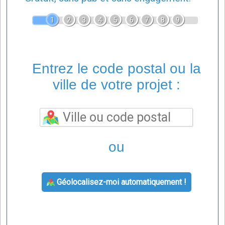
1
2
3
4
5
6
7
8
9
Entrez le code postal ou la
ville de votre projet :
ou
Géolocalisez-moi automatiquement !