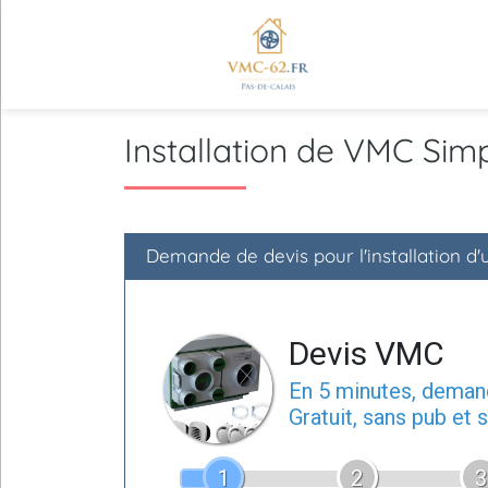
Installation de VMC Sim
Demande de devis pour l'installation d
Devis VMC
En 5 minutes, dema
Gratuit, sans pub et
1
2
3