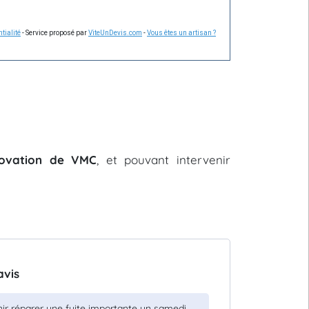
tialité
- Service proposé par
ViteUnDevis.com
-
Vous êtes un artisan ?
énovation de VMC
, et pouvant intervenir
avis
nir réparer une fuite importante un samedi