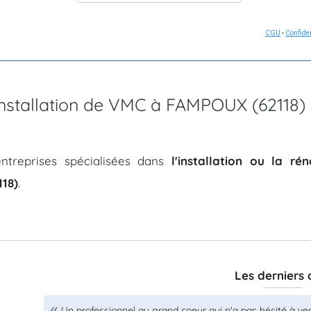
CGU
-
Confiden
'installation de VMC à FAMPOUX (62118)
ntreprises spécialisées dans
l'installation ou la r
18)
.
Les derniers 
Un professionnel au grand coeur qui n'a pas hésité à ve