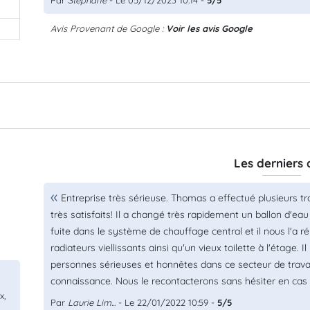
Par
Stephane
- Le 05/12/2023 10:14 -
5/5
Avis Provenant de Google :
Voir les avis Google
Les derniers 
Entreprise très sérieuse. Thomas a effectué plusieurs t
très satisfaits! Il a changé très rapidement un ballon d'e
fuite dans le système de chauffage central et il nous l'a 
radiateurs viellissants ainsi qu'un vieux toilette à l'étage. 
personnes sérieuses et honnêtes dans ce secteur de travai
connaissance. Nous le recontacterons sans hésiter en cas
x,
Par
Laurie Lim...
- Le 22/01/2022 10:59 -
5/5