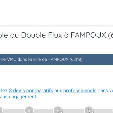
ple ou Double Flux à FAMPOUX (
'une VMC dans la ville de FAMPOUX (62118)
ndez
3 devis comparatifs
aux
professionnels
dans vo
 sans engagement.
4
5
6