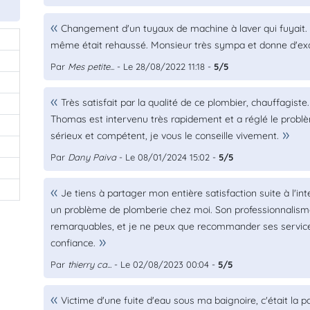
Changement d'un tuyaux de machine à laver qui fuyait. Il 
même était rehaussé. Monsieur très sympa et donne d'excell
Par
Mes petite...
- Le 28/08/2022 11:18 -
5/5
Très satisfait par la qualité de ce plombier, chauffagist
Thomas est intervenu très rapidement et a réglé le probl
sérieux et compétent, je vous le conseille vivement.
Par
Dany Paiva
- Le 08/01/2024 15:02 -
5/5
Je tiens à partager mon entière satisfaction suite à l'i
un problème de plomberie chez moi. Son professionnalisme,
remarquables, et je ne peux que recommander ses service
confiance.
Par
thierry ca...
- Le 02/08/2023 00:04 -
5/5
Victime d'une fuite d'eau sous ma baignoire, c'était la 