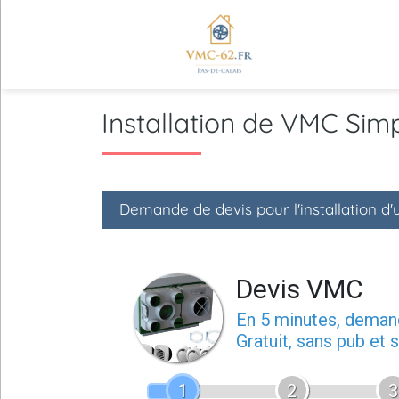
Installation de VMC Sim
Demande de devis pour l'installation d
Devis VMC
En 5 minutes, dema
Gratuit, sans pub et
1
2
3