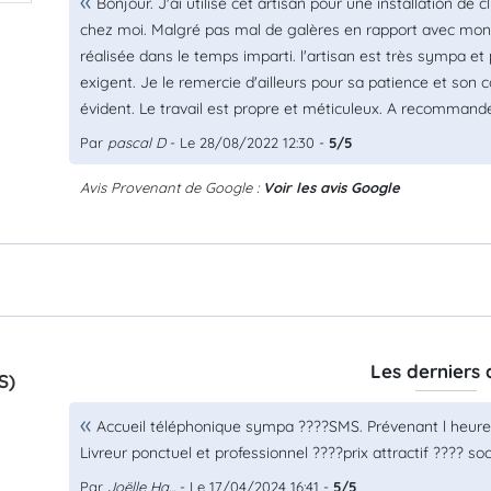
Bonjour. J'ai utilisé cet artisan pour une installation de
chez moi. Malgré pas mal de galères en rapport avec mon ha
réalisée dans le temps imparti. l'artisan est très sympa e
exigent. Je le remercie d'ailleurs pour sa patience et son
évident. Le travail est propre et méticuleux. A recommande
Par
pascal D
- Le 28/08/2022 12:30 -
5/5
Avis Provenant de Google :
Voir les avis Google
Les derniers 
S)
Accueil téléphonique sympa ????SMS. Prévenant l heure d
Livreur ponctuel et professionnel ????prix attractif ???? soc
Par
Joëlle Ha...
- Le 17/04/2024 16:41 -
5/5