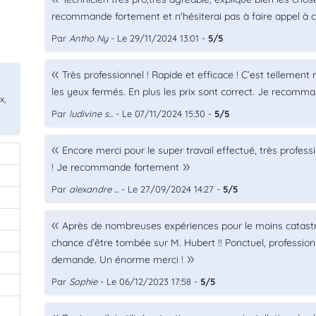
recommande fortement et n'hésiterai pas à faire appel à ce
Par
Antho Ny
- Le 29/11/2024 13:01 -
5/5
Très professionnel ! Rapide et efficace ! C’est tellement
les yeux fermés. En plus les prix sont correct. Je recomm
x,
Par
ludivine s...
- Le 07/11/2024 15:30 -
5/5
Encore merci pour le super travail effectué, très profess
! Je recommande fortement
Par
alexandre ...
- Le 27/09/2024 14:27 -
5/5
Après de nombreuses expériences pour le moins catastro
chance d’être tombée sur M. Hubert !! Ponctuel, professionn
demande. Un énorme merci !
Par
Sophie
- Le 06/12/2023 17:58 -
5/5