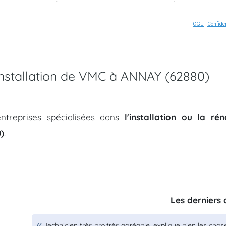
CGU
-
Confiden
'installation de VMC à ANNAY (62880)
ntreprises spécialisées dans
l'installation ou la r
)
.
Les derniers 
Technicien très pro,très agréable, explique bien les chos