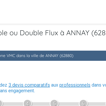
ple ou Double Flux à ANNAY (628
'une VMC dans la ville de ANNAY (62880)
ndez
3 devis comparatifs
aux
professionnels
dans vo
 sans engagement.
4
5
6