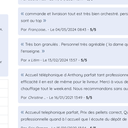
commande et livraison tout est très bien orchestré. per
sont au top
x,
Par
Françoise...
- Le 04/05/2024 08:43 -
5/5
Très bon granulés . Personnel très agréable ( la dame qui 
l'enseigne.
Par
x Litim
- Le 13/02/2024 13:57 -
5/5
ur
Accueil téléphonique d Anthony parfait tant profession
efficacité il en est de même pour le livreur. Merci à vous 
chauffage tout le week.end. Nous recommandons sans auc
0
Par
Christine ...
- Le 16/01/2021 13:49 -
5/5
0
0
Accueuil telephonique parfait, Prix des pellets correct, Q
0
professionnelle quand à l accueil que l écoute du dépôt de