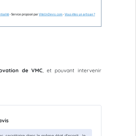
tialité
- Service proposé par
ViteUnDevis.com
-
Vous êtes un artisan ?
énovation de VMC
, et pouvant intervenir
avis
es, secrétaire dans le même état d'esprit. Je