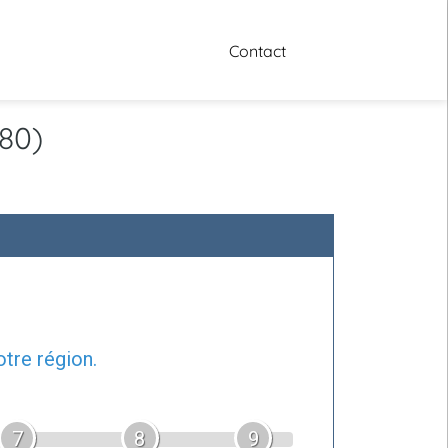
Contact
80)
tre région.
7
8
9