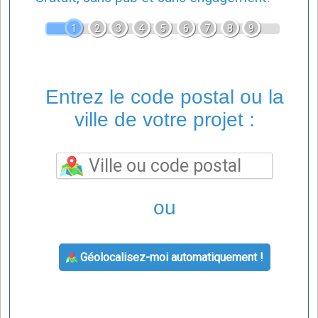
1
2
3
4
5
6
7
8
9
Entrez le code postal ou la
ville de votre projet :
ou
Géolocalisez-moi automatiquement !