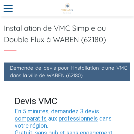
Installation de VMC Simple ou
Double Flux à WABEN (62180)
Demande de devis pour l'installation d'une VMC
dans la ville de WABEN (62180)
Devis VMC
En 5 minutes, demandez
3 devis
comparatifs
aux
professionnels
dans
votre région.
Gratuit, sans pub et sans engagement.