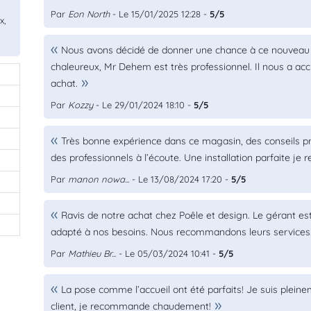
Par
Eon North
- Le 15/01/2025 12:28 -
5/5
x,
Nous avons décidé de donner une chance à ce nouveau 
chaleureux, Mr Dehem est très professionnel. Il nous a acc
achat.
Par
Kozzy
- Le 29/01/2024 18:10 -
5/5
Très bonne expérience dans ce magasin, des conseils pro
des professionnels à l’écoute. Une installation parfaite j
Par
manon nowa...
- Le 13/08/2024 17:20 -
5/5
Ravis de notre achat chez Poêle et design. Le gérant es
adapté à nos besoins. Nous recommandons leurs services
Par
Mathieu Br...
- Le 05/03/2024 10:41 -
5/5
La pose comme l’accueil ont été parfaits! Je suis pleine
client, je recommande chaudement!