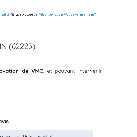
tialité
- Service proposé par
ViteUnDevis.com
-
Vous êtes un artisan ?
IN (62223)
énovation de VMC
, et pouvant intervenir
avis
 conseil de l intervenant