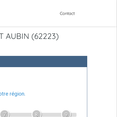
Contact
NT AUBIN (62223)
tre région.
7
8
9