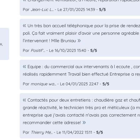
Par
Jean-Luc L...
- Le 27/01/2025 14:39 -
5/5
Un très bon accueil téléphonique pour la prise de rendez
poli. Ça fait vraiment plaisir d’avoir une personne agréable
l’intervenant ! Mlle Bruniau
x,
Par
Positif’...
- Le 16/10/2023 15:40 -
5/5
Equipe : du commercial aux intervenants à l ecoute , com
réalisés rapidemment Travail bien effectué Entreprise a
Par
monique wa...
- Le 04/01/2023 22:47 -
5/5
Contactés pour deux entretiens : chaudière gaz et chauf
grande réactivité, le technicien très pro et méticuleux (
entreprise que j'avais contacté n'avais pas correctement 
recommander cette adresse!
Par
Thierry Me...
- Le 11/04/2022 15:11 -
5/5