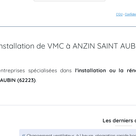
CGU
-
Confiden
'installation de VMC à ANZIN SAINT AUB
ntreprises spécialisées dans
l'installation ou la r
AUBIN (62223)
.
Les derniers 
Changement ventilateur, à l heure, réparation rapide,bon