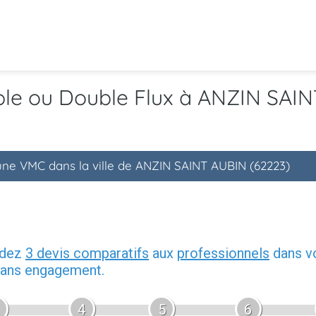
mple ou Double Flux à ANZIN SAI
'une VMC dans la ville de ANZIN SAINT AUBIN (62223)
ndez
3 devis comparatifs
aux
professionnels
dans vo
 sans engagement.
4
5
6