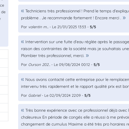
ice
Techniciens très professionnel ! Prend le temps d’expliqu
n de
problème . Je recommande fortement ! Encore merci .
e
Par
valentin m...
- Le 21/01/2025 13:53 -
5/5
Intervention sur une fuite d’eau réglée après le passage
raison des contraintes de la société mais je souhaitais une 
Plombier très professionnel, merci.
Par
Ourson 202...
- Le 09/08/2024 00:12 -
5/5
Nous avons contacté cette entreprise pour le remplacem
intervenu très rapidement et le rapport qualité prix est 
Par
Gabriel
- Le 02/09/2024 22:09 -
5/5
Très bonne expérience avec ce professionnel déjà avec l 
chaleureux En période de congés elle a réussi à me prévoi
changement de cumulus Maxime a été très pro horaires resp