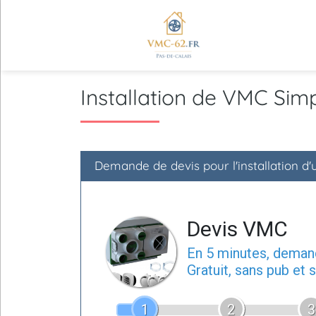
Installation de VMC Si
Demande de devis pour l'installation d
Devis VMC
En 5 minutes, dema
Gratuit, sans pub et
1
2
3