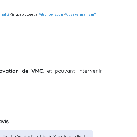
tialité
- Service proposé par
ViteUnDevis.com
-
Vous êtes un artisan ?
énovation de VMC
, et pouvant intervenir
avis
e et très réactive Très à l'écoute du client