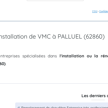
CGU
-
Confiden
'installation de VMC à PALLUEL (62860)
ntreprises spécialisées dans
l'installation ou la r
60)
.
Les derniers 
Remplacement de chaudière Entreprise très professionnell