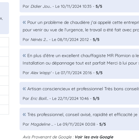
Par
Didier Jou...
- Le 10/11/2024 10:35 -
5/5
x,
Pour un problème de chaudière j'ai appelé cette entrepri
pour venir au vue de l'urgence, le travail a été fait avec 
Par
Nénés 2....
- Le 08/11/2024 20:12 -
5/5
En plus d’être un excellent chauffagiste MR Plomion a le
Installation ou dépannage tout est parfait Merci à lui pou
Par
Alex Wepp'
- Le 07/11/2024 20:16 -
5/5
Artisan consciencieux et professionnel Très bons conseil
Par
Eric Baill...
- Le 22/11/2024 10:46 -
5/5
Très professionnel, conseil avisé, rapidité et efficacité
Par
Magdeline ...
- Le 09/11/2024 00:08 -
5/5
Avis Provenant de Google :
Voir les avis Google