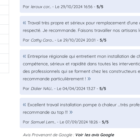
Par
leroux cor...
- Le 29/10/2024 16:56 -
5/5
0
0
Travail très propre et sérieux pour remplacement d'une 
respecté. Je recommande. Faisons travailler nos artisans 
0
Par
Cathy Caro...
- Le 29/10/2024 20:01 -
5/5
Entreprise régionale qui entretient mon installation de 
compétence, sérieux et rapidité dans toutes les intervent
des professionnels qui se forment chez les constructeurs et
recommande particulièrement !
Par
Didier NAU...
- Le 04/04/2024 13:27 -
5/5
Excellent travail installation pompe à chaleur …très profe
recommande au top !!!
Par
Samuel Lem...
- Le 07/09/2024 18:26 -
5/5
Avis Provenant de Google :
Voir les avis Google