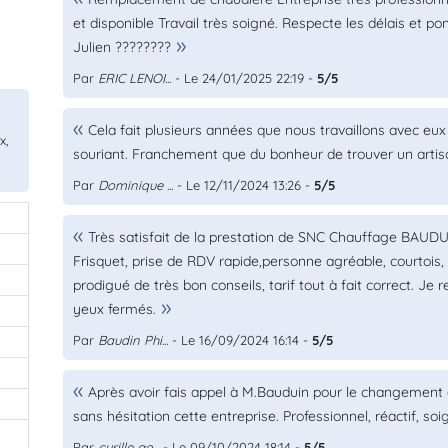
et disponible Travail très soigné. Respecte les délais et
Julien ????????
Par
ERIC LENOI...
- Le 24/01/2025 22:19 -
5/5
Cela fait plusieurs années que nous travaillons avec eux 
x,
souriant. Franchement que du bonheur de trouver un artisa
Par
Dominique ...
- Le 12/11/2024 13:26 -
5/5
Très satisfait de la prestation de SNC Chauffage BAUDU
Frisquet, prise de RDV rapide,personne agréable, courtois, p
prodigué de très bon conseils, tarif tout à fait correct. J
yeux fermés.
Par
Baudin Phi...
- Le 16/09/2024 16:14 -
5/5
Après avoir fais appel à M.Bauduin pour le changemen
sans hésitation cette entreprise. Professionnel, réactif, soig
Par
cyrille go...
- Le 09/10/2024 18:14 -
5/5