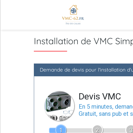
Installation de VMC Sim
Demande de devis pour l'installation d
Devis VMC
En 5 minutes, dema
Gratuit, sans pub et
1
2
3