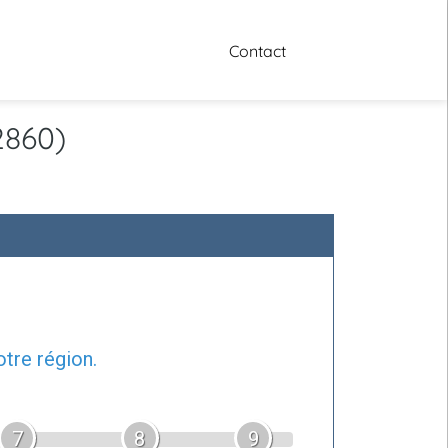
Contact
2860)
tre région.
7
8
9