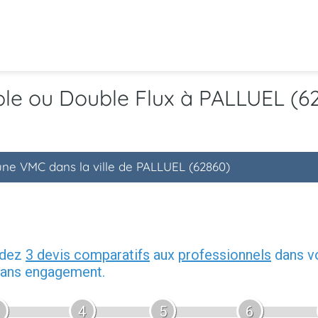
ple ou Double Flux à PALLUEL (6
'une VMC dans la ville de PALLUEL (62860)
ndez
3 devis comparatifs
aux
professionnels
dans vo
 sans engagement.
4
5
6