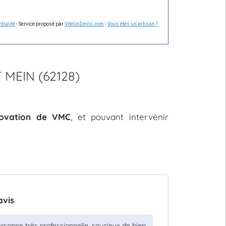
tialité
- Service proposé par
ViteUnDevis.com
-
Vous êtes un artisan ?
T MEIN (62128)
énovation de VMC
, et pouvant intervenir
avis
rsonne très professionnelle, soucieux de bien