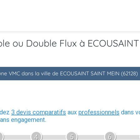
mple ou Double Flux à ECOUSAINT
'une VMC dans la ville de ECOUSAINT SAINT MEIN (62128)
ndez
3 devis comparatifs
aux
professionnels
dans vo
 sans engagement.
4
5
6