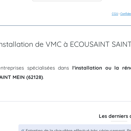
CGU
-
Confiden
'installation de VMC à ECOUSAINT SAIN
ntreprises spécialisées dans
l'installation ou la r
INT MEIN (62128)
.
Les derniers 
Entretien de la chaudière effectué très sérieusement. Pe