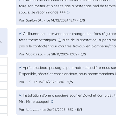
faire son métier et n'hésite pas à rester pas mal de temps 
soucis. Je recommande +++
Par
Gaëtan Sk...
- Le 14/12/2024 12:19 -
5/5
Guillaume est intervenu pour changer les têtes régulate
têtes thermostatiques. Qualité de la prestation, super aim
x,
pas à le contacter pour d'autres travaux en plomberie/ch
Par
Nicolas La...
- Le 28/11/2024 12:02 -
5/5
Après plusieurs passages pour notre chaudière nous som
0
Disponible, réactif et consciencieux, nous recommandons
0
Par
C C
- Le 16/01/2025 17:16 -
5/5
0
0
Installation d’une chaudière saunier Duval et cumulus , tr
0
Mr , Mme bouquet
Par
kate bou
- Le 26/01/2025 13:32 -
5/5