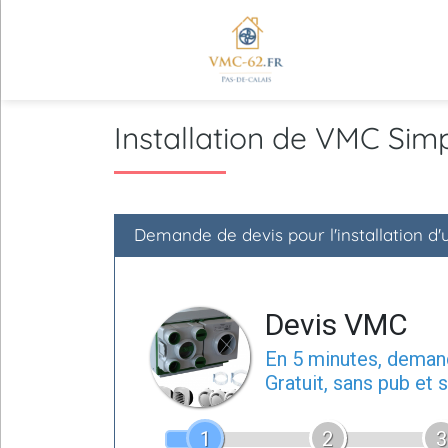
Installation de VMC Si
Demande de devis pour l'installation d
Devis VMC
En 5 minutes, dema
Gratuit, sans pub et
1
2
3