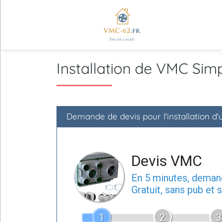
Installation de VMC Sim
Demande de devis pour l'installation d
Devis VMC
En 5 minutes, dema
Gratuit, sans pub et
1
2
3