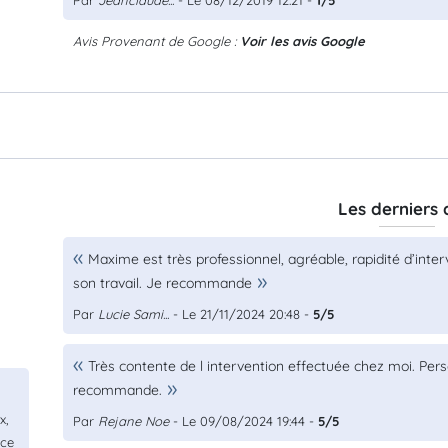
Par
Jeanclaude...
- Le 08/12/2019 12:21 -
1/5
Avis Provenant de Google :
Voir les avis Google
Les derniers 
Maxime est très professionnel, agréable, rapidité d’inter
son travail. Je recommande
Par
Lucie Sami...
- Le 21/11/2024 20:48 -
5/5
Très contente de l intervention effectuée chez moi. Pe
recommande.
x,
Par
Rejane Noe
- Le 09/08/2024 19:44 -
5/5
ice