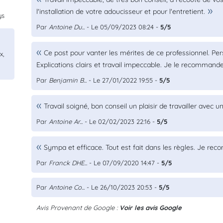
l'installation de votre adoucisseur et pour l'entretient.
ys
Par
Antoine Du...
- Le 05/09/2023 08:24 -
5/5
Ce post pour vanter les mérites de ce professionnel. Pers
x,
Explications clairs et travail impeccable. Je le recommande
Par
Benjamin B...
- Le 27/01/2022 19:55 -
5/5
Travail soigné, bon conseil un plaisir de travailler ave
Par
Antoine Ar...
- Le 02/02/2023 22:16 -
5/5
Sympa et efficace. Tout est fait dans les règles. Je r
Par
Franck DHE...
- Le 07/09/2020 14:47 -
5/5
Par
Antoine Co...
- Le 26/10/2023 20:53 -
5/5
Avis Provenant de Google :
Voir les avis Google