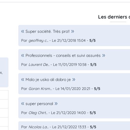
Les derniers 
Super société. Très pro!!
Par
geoffrey c...
- Le 21/12/2018 15:04 -
5/5
Professionnels - conseils et suivi assurés
Par
Laurent De...
- Le 11/01/2019 10:58 -
5/5
x,
Malo je usko ali dobro je
Par
Goran Krsm...
- Le 14/01/2020 20:21 -
5/5
super personal
Par
Oleg Chirt...
- Le 21/12/2020 14:00 -
5/5
Par
Nicolas La...
- Le 21/12/2022 13:33 -
5/5