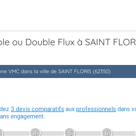
ple ou Double Flux à SAINT FLOR
'une VMC dans la ville de SAINT FLORIS (62350)
ndez
3 devis comparatifs
aux
professionnels
dans vo
 sans engagement.
4
5
6