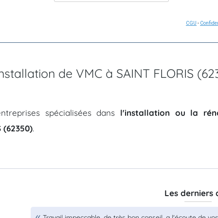
CGU
-
Confiden
'installation de VMC à SAINT FLORIS (62
ntreprises spécialisées dans
l'installation ou la r
 (62350)
.
Les derniers 
Travail impeccable, de très bon conseil, a l'écoute de 