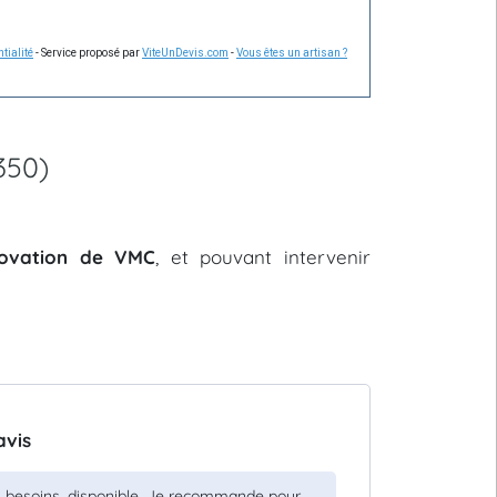
tialité
- Service proposé par
ViteUnDevis.com
-
Vous êtes un artisan ?
350)
énovation de VMC
, et pouvant intervenir
avis
vos besoins, disponible. Je recommande pour