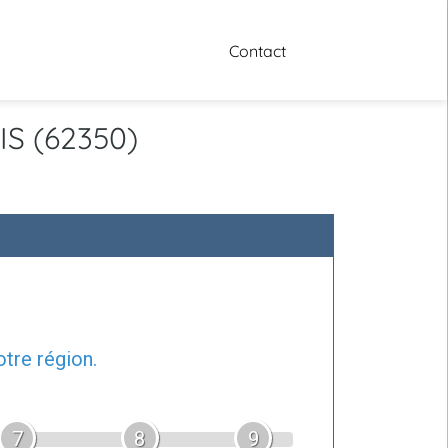
Contact
IS (62350)
tre région.
7
8
9