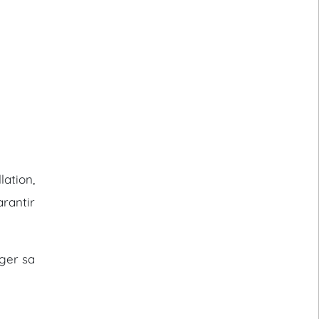
lation,
arantir
nger sa